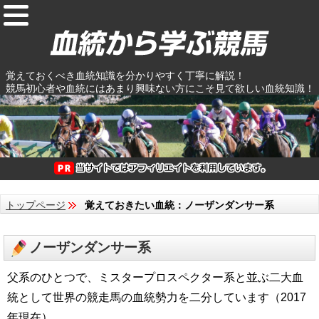
覚えておくべき血統知識を分かりやすく丁寧に解説！
競馬初心者や血統にはあまり興味ない方にこそ見て欲しい血統知識！
トップページ
覚えておきたい血統：ノーザンダンサー系
ノーザンダンサー系
父系のひとつで、ミスタープロスペクター系と並ぶ二大血
統として世界の競走馬の血統勢力を二分しています（2017
年現在）。