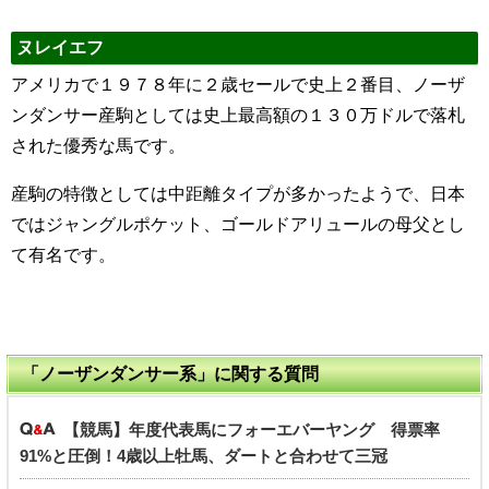
ヌレイエフ
アメリカで１９７８年に２歳セールで史上２番目、ノーザ
ンダンサー産駒としては史上最高額の１３０万ドルで落札
された優秀な馬です。
産駒の特徴としては中距離タイプが多かったようで、日本
ではジャングルポケット、ゴールドアリュールの母父とし
て有名です。
「ノーザンダンサー系」に関する質問
【競馬】年度代表馬にフォーエバーヤング 得票率
91%と圧倒！4歳以上牡馬、ダートと合わせて三冠