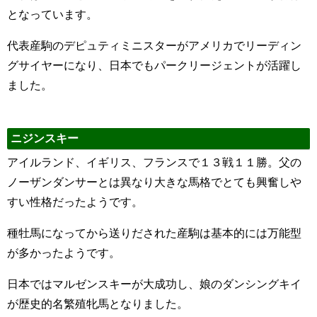
となっています。
代表産駒のデピュティミニスターがアメリカでリーディン
グサイヤーになり、日本でもパークリージェントが活躍し
ました。
ニジンスキー
アイルランド、イギリス、フランスで１３戦１１勝。父の
ノーザンダンサーとは異なり大きな馬格でとても興奮しや
すい性格だったようです。
種牡馬になってから送りだされた産駒は基本的には万能型
が多かったようです。
日本ではマルゼンスキーが大成功し、娘のダンシングキイ
が歴史的名繁殖牝馬となりました。